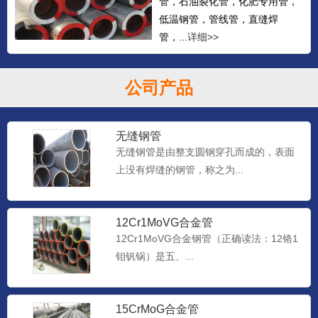
管，石油裂化管，化肥专用管，
低温钢管，管线管，直缝焊
管，...
详细>>
公司产品
无缝钢管
无缝钢管是由整支圆钢穿孔而成的，表面
上没有焊缝的钢管，称之为...
12Cr1MoVG合金管
12Cr1MoVG合金钢管（正确读法：12铬1
钼钒锅）是五、...
15CrMoG合金管