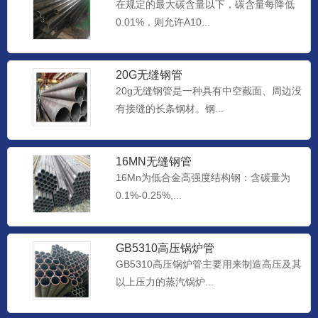
在规定的最大碳含量以下，碳含量每降低
0.01%，则允许A10...
20G无缝钢管
20g无缝钢管是一种具有中空截面、周边没
有接缝的长条钢材。钢...
16MN无缝钢管
16Mn为低合金高强度结构钢：含碳量为
0.1%-0.25%,...
GB5310高压锅炉管
GB5310高压锅炉管主要用来制造高压及其
以上压力的蒸汽锅炉...