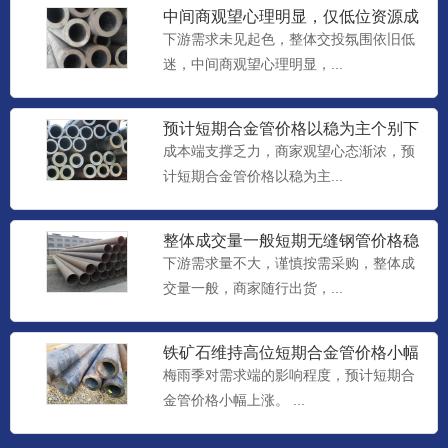
中间商观望心理明显，仅低位资源成
交尚可，预计短期合金管价格
下游需求未见起色，整体交投氛围依旧低
迷，中间商观望心理明显，...
预计短期合金管价格以稳为主个别下
调
成本端支撑乏力，商家观望心态渐浓，预
计短期合金管价格以稳为主...
整体成交量一般短期无缝钢管价格稳
中个调整理
下游需求量不大，谨慎按需采购，整体成
交量一般，商家随行出货，...
铁矿石维持高位短期合金管价格小幅
上涨
梅雨季对需求端的影响程度，预计短期合
金管价格小幅上涨。 ...