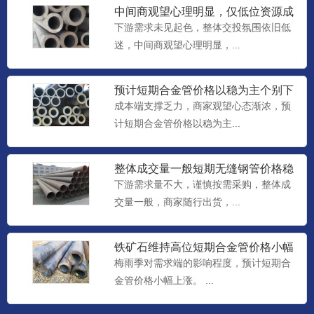
中间商观望心理明显，仅低位资源成
交尚可，预计短期合金管价格
下游需求未见起色，整体交投氛围依旧低
迷，中间商观望心理明显，...
预计短期合金管价格以稳为主个别下
调
成本端支撑乏力，商家观望心态渐浓，预
计短期合金管价格以稳为主...
整体成交量一般短期无缝钢管价格稳
中个调整理
下游需求量不大，谨慎按需采购，整体成
交量一般，商家随行出货，...
铁矿石维持高位短期合金管价格小幅
上涨
梅雨季对需求端的影响程度，预计短期合
金管价格小幅上涨。 ...