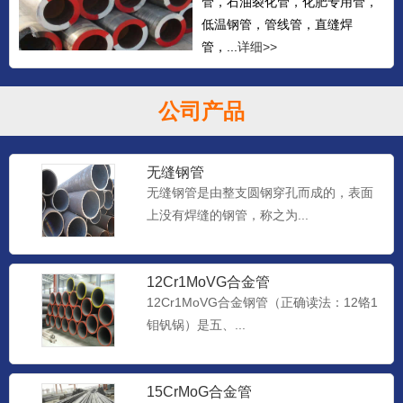
管，石油裂化管，化肥专用管，
低温钢管，管线管，直缝焊
管，...
详细>>
公司产品
无缝钢管
无缝钢管是由整支圆钢穿孔而成的，表面
上没有焊缝的钢管，称之为...
12Cr1MoVG合金管
12Cr1MoVG合金钢管（正确读法：12铬1
钼钒锅）是五、...
15CrMoG合金管