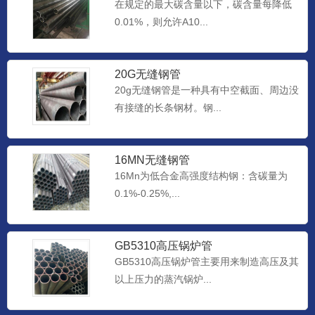
在规定的最大碳含量以下，碳含量每降低
0.01%，则允许A10...
20G无缝钢管
20g无缝钢管是一种具有中空截面、周边没
有接缝的长条钢材。钢...
16MN无缝钢管
16Mn为低合金高强度结构钢：含碳量为
0.1%-0.25%,...
GB5310高压锅炉管
GB5310高压锅炉管主要用来制造高压及其
以上压力的蒸汽锅炉...