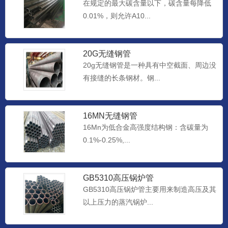
在规定的最大碳含量以下，碳含量每降低
0.01%，则允许A10...
20G无缝钢管
20g无缝钢管是一种具有中空截面、周边没
有接缝的长条钢材。钢...
16MN无缝钢管
16Mn为低合金高强度结构钢：含碳量为
0.1%-0.25%,...
GB5310高压锅炉管
GB5310高压锅炉管主要用来制造高压及其
以上压力的蒸汽锅炉...