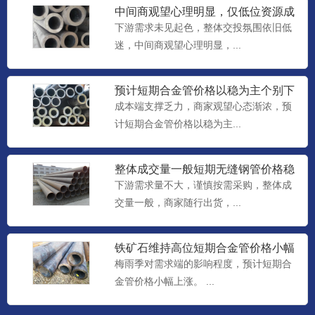
中间商观望心理明显，仅低位资源成
交尚可，预计短期合金管价格
下游需求未见起色，整体交投氛围依旧低
迷，中间商观望心理明显，...
预计短期合金管价格以稳为主个别下
调
成本端支撑乏力，商家观望心态渐浓，预
计短期合金管价格以稳为主...
整体成交量一般短期无缝钢管价格稳
中个调整理
下游需求量不大，谨慎按需采购，整体成
交量一般，商家随行出货，...
铁矿石维持高位短期合金管价格小幅
上涨
梅雨季对需求端的影响程度，预计短期合
金管价格小幅上涨。 ...