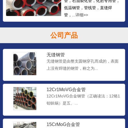
管，石油裂化管，化肥专用管，
低温钢管，管线管，直缝焊
管，...
详细>>
公司产品
无缝钢管
无缝钢管是由整支圆钢穿孔而成的，表面
上没有焊缝的钢管，称之为...
12Cr1MoVG合金管
12Cr1MoVG合金钢管（正确读法：12铬1
钼钒锅）是五、...
15CrMoG合金管