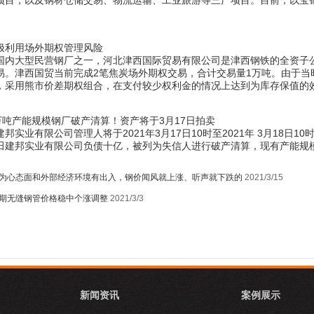
项目，以及钢材仓储交易、物流运输、工业旅游等三产项目。目前，以宝
极利用场外期权管理风险
国内大型民营钢厂之一，河北津西国际贸易有限公司是津西钢铁的全资子
易。津西国贸当前完成2笔焦炭场外期权交易，合计交易量1万吨。由于当
1
，采用熊市价差期权组合，在支付较少权利金的情况上达到为库存保值的
万吨产能规模钢厂破产清算！资产将于3月17日拍卖
邦实业有限公司管理人将于2021年3月17日10时至2021年 3月18
田建邦实业有限公司负债十亿，被列为失信人进行破产清算，现有产能规模
为心态面和外部经济环境有出入，钢价闻风就上涨、听声就下跌的
2021/3/15
期无缝钢管价格稳中个涨调整
2021/3/3
新闻资讯
案例展示