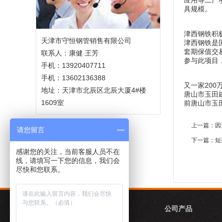
应用等二产
具规模。
津西钢铁积
天津市守恒钢管销售有限公司
津西钢铁是
套期保值交
联系人：康健 王芳
参与此项目
手机：13920407711
手机：13602136388
又一家200
地址：天津市北辰区北辰大厦4#楼
唐山市玉田建
1609室
前唐山市玉
上一篇：
因
请您留言
下一篇：
短
感谢您的关注，当前客服人员不在
线，请填写一下您的信息，我们会
尽快和您联系。
关于公司
公司产品