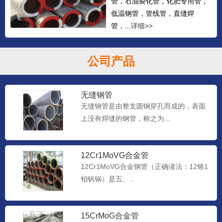
管，石油裂化管，化肥专用管，
低温钢管，管线管，直缝焊
管，...
详细>>
公司产品
无缝钢管
无缝钢管是由整支圆钢穿孔而成的，表面
上没有焊缝的钢管，称之为...
12Cr1MoVG合金管
12Cr1MoVG合金钢管（正确读法：12铬1
钼钒锅）是五、...
15CrMoG合金管