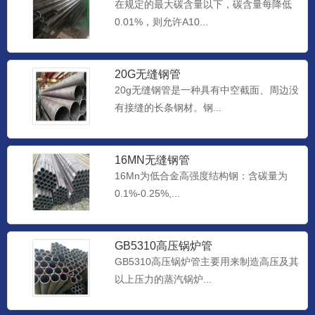
在规定的最大碳含量以下，碳含量每降低
0.01%，则允许A10...
20G无缝钢管
20g无缝钢管是一种具有中空截面、周边没
有接缝的长条钢材。钢...
16MN无缝钢管
16Mn为低合金高强度结构钢：含碳量为
0.1%-0.25%,...
GB5310高压锅炉管
GB5310高压锅炉管主要用来制造高压及其
以上压力的蒸汽锅炉...