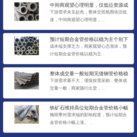
中间商观望心理明显，仅低位资源成
交尚可，预计短期合金管价格
下游需求未见起色，整体交投氛围依旧低
迷，中间商观望心理明显，...
预计短期合金管价格以稳为主个别下
调
成本端支撑乏力，商家观望心态渐浓，预
计短期合金管价格以稳为主...
整体成交量一般短期无缝钢管价格稳
中个调整理
下游需求量不大，谨慎按需采购，整体成
交量一般，商家随行出货，...
铁矿石维持高位短期合金管价格小幅
上涨
梅雨季对需求端的影响程度，预计短期合
金管价格小幅上涨。 ...