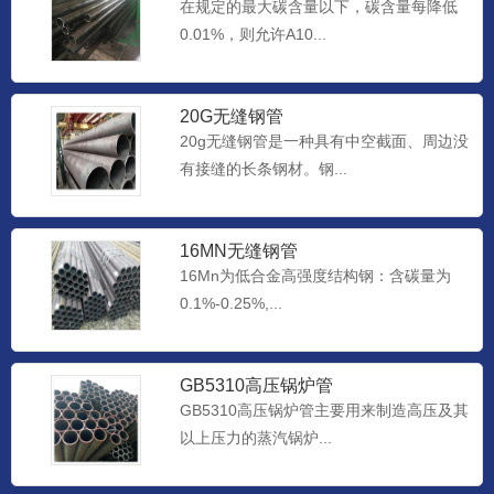
在规定的最大碳含量以下，碳含量每降低
0.01%，则允许A10...
20G无缝钢管
20g无缝钢管是一种具有中空截面、周边没
有接缝的长条钢材。钢...
16MN无缝钢管
16Mn为低合金高强度结构钢：含碳量为
0.1%-0.25%,...
GB5310高压锅炉管
GB5310高压锅炉管主要用来制造高压及其
以上压力的蒸汽锅炉...