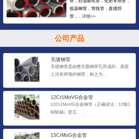
管，石油裂化管，化肥专用管，
低温钢管，管线管，直缝焊
管，...
详细>>
公司产品
无缝钢管
无缝钢管是由整支圆钢穿孔而成的，表面
上没有焊缝的钢管，称之为...
12Cr1MoVG合金管
12Cr1MoVG合金钢管（正确读法：12铬1
钼钒锅）是五、...
15CrMoG合金管