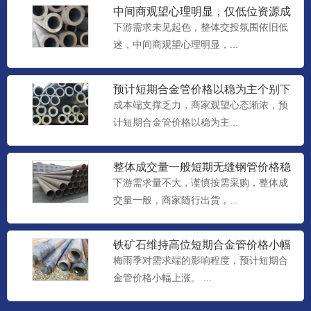
中间商观望心理明显，仅低位资源成
交尚可，预计短期合金管价格
下游需求未见起色，整体交投氛围依旧低
迷，中间商观望心理明显，...
预计短期合金管价格以稳为主个别下
调
成本端支撑乏力，商家观望心态渐浓，预
计短期合金管价格以稳为主...
整体成交量一般短期无缝钢管价格稳
中个调整理
下游需求量不大，谨慎按需采购，整体成
交量一般，商家随行出货，...
铁矿石维持高位短期合金管价格小幅
上涨
梅雨季对需求端的影响程度，预计短期合
金管价格小幅上涨。 ...