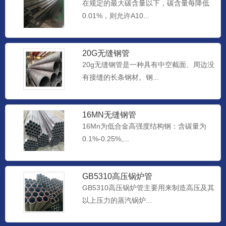
在规定的最大碳含量以下，碳含量每降低
0.01%，则允许A10...
20G无缝钢管
20g无缝钢管是一种具有中空截面、周边没
有接缝的长条钢材。钢...
16MN无缝钢管
16Mn为低合金高强度结构钢：含碳量为
0.1%-0.25%,...
GB5310高压锅炉管
GB5310高压锅炉管主要用来制造高压及其
以上压力的蒸汽锅炉...