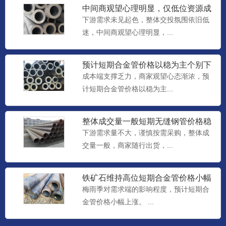
中间商观望心理明显，仅低位资源成
交尚可，预计短期合金管价格
下游需求未见起色，整体交投氛围依旧低
迷，中间商观望心理明显，...
预计短期合金管价格以稳为主个别下
调
成本端支撑乏力，商家观望心态渐浓，预
计短期合金管价格以稳为主...
整体成交量一般短期无缝钢管价格稳
中个调整理
下游需求量不大，谨慎按需采购，整体成
交量一般，商家随行出货，...
铁矿石维持高位短期合金管价格小幅
上涨
梅雨季对需求端的影响程度，预计短期合
金管价格小幅上涨。 ...