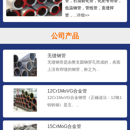
管，石油裂化管，化肥专用管，
低温钢管，管线管，直缝焊
管，...
详细>>
公司产品
无缝钢管
无缝钢管是由整支圆钢穿孔而成的，表面
上没有焊缝的钢管，称之为...
12Cr1MoVG合金管
12Cr1MoVG合金钢管（正确读法：12铬1
钼钒锅）是五、...
15CrMoG合金管