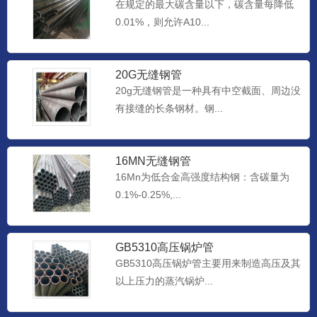
在规定的最大碳含量以下，碳含量每降低
0.01%，则允许A10...
20G无缝钢管
20g无缝钢管是一种具有中空截面、周边没
有接缝的长条钢材。钢...
16MN无缝钢管
16Mn为低合金高强度结构钢：含碳量为
0.1%-0.25%,...
GB5310高压锅炉管
GB5310高压锅炉管主要用来制造高压及其
以上压力的蒸汽锅炉...