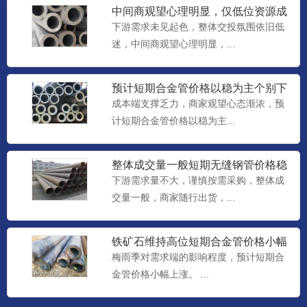
中间商观望心理明显，仅低位资源成
交尚可，预计短期合金管价格
下游需求未见起色，整体交投氛围依旧低
迷，中间商观望心理明显，...
预计短期合金管价格以稳为主个别下
调
成本端支撑乏力，商家观望心态渐浓，预
计短期合金管价格以稳为主...
整体成交量一般短期无缝钢管价格稳
中个调整理
下游需求量不大，谨慎按需采购，整体成
交量一般，商家随行出货，...
铁矿石维持高位短期合金管价格小幅
上涨
梅雨季对需求端的影响程度，预计短期合
金管价格小幅上涨。 ...