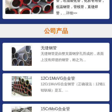
管，石油裂化管，化肥专用管，
低温钢管，管线管，直缝焊
管，...
详细>>
公司产品
无缝钢管
无缝钢管是由整支圆钢穿孔而成的，表面
上没有焊缝的钢管，称之为...
12Cr1MoVG合金管
12Cr1MoVG合金钢管（正确读法：12铬1
钼钒锅）是五、...
15CrMoG合金管