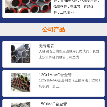
管，石油裂化管，化肥专用管，
低温钢管，管线管，直缝焊
管，...
详细>>
公司产品
无缝钢管
无缝钢管是由整支圆钢穿孔而成的，表面
上没有焊缝的钢管，称之为...
12Cr1MoVG合金管
12Cr1MoVG合金钢管（正确读法：12铬1
钼钒锅）是五、...
15CrMoG合金管