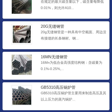
在规定的最大碳含量以下，碳含量每降低
0.01%，则允许A10...
20G无缝钢管
20g无缝钢管是一种具有中空截面、周边没
有接缝的长条钢材。钢...
16MN无缝钢管
16Mn为低合金高强度结构钢：含碳量为
0.1%-0.25%,...
GB5310高压锅炉管
GB5310高压锅炉管主要用来制造高压及其
以上压力的蒸汽锅炉...