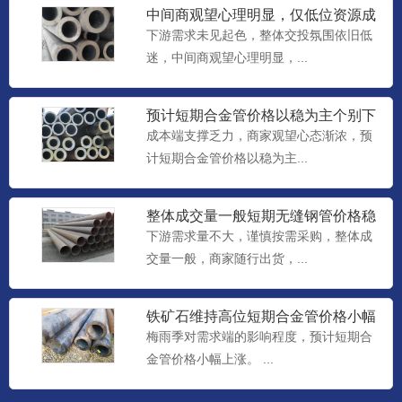
中间商观望心理明显，仅低位资源成
交尚可，预计短期合金管价格
下游需求未见起色，整体交投氛围依旧低
迷，中间商观望心理明显，...
预计短期合金管价格以稳为主个别下
调
成本端支撑乏力，商家观望心态渐浓，预
计短期合金管价格以稳为主...
整体成交量一般短期无缝钢管价格稳
中个调整理
下游需求量不大，谨慎按需采购，整体成
交量一般，商家随行出货，...
铁矿石维持高位短期合金管价格小幅
上涨
梅雨季对需求端的影响程度，预计短期合
金管价格小幅上涨。 ...