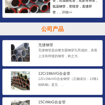
管，石油裂化管，化肥专用管，
低温钢管，管线管，直缝焊
管，...
详细>>
公司产品
无缝钢管
无缝钢管是由整支圆钢穿孔而成的，表面
上没有焊缝的钢管，称之为...
12Cr1MoVG合金管
12Cr1MoVG合金钢管（正确读法：12铬1
钼钒锅）是五、...
15CrMoG合金管