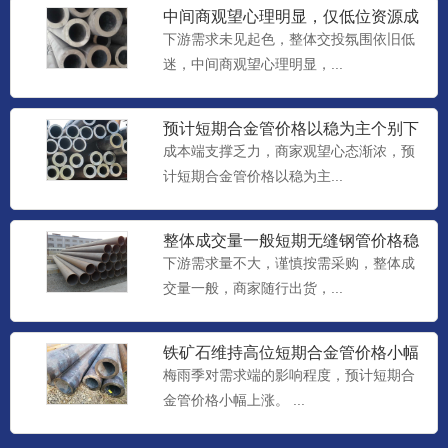
中间商观望心理明显，仅低位资源成
交尚可，预计短期合金管价格
下游需求未见起色，整体交投氛围依旧低
迷，中间商观望心理明显，...
预计短期合金管价格以稳为主个别下
调
成本端支撑乏力，商家观望心态渐浓，预
计短期合金管价格以稳为主...
整体成交量一般短期无缝钢管价格稳
中个调整理
下游需求量不大，谨慎按需采购，整体成
交量一般，商家随行出货，...
铁矿石维持高位短期合金管价格小幅
上涨
梅雨季对需求端的影响程度，预计短期合
金管价格小幅上涨。 ...