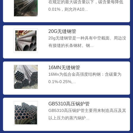
在规定的最大碳含量以下，碳含量每降低
0.01%，则允许A10...
20G无缝钢管
20g无缝钢管是一种具有中空截面、周边没
有接缝的长条钢材。钢...
16MN无缝钢管
16Mn为低合金高强度结构钢：含碳量为
0.1%-0.25%,...
GB5310高压锅炉管
GB5310高压锅炉管主要用来制造高压及其
以上压力的蒸汽锅炉...