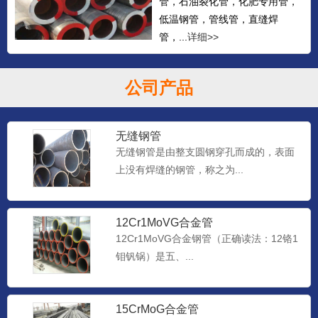
管，石油裂化管，化肥专用管，
低温钢管，管线管，直缝焊
管，...
详细>>
公司产品
无缝钢管
无缝钢管是由整支圆钢穿孔而成的，表面
上没有焊缝的钢管，称之为...
12Cr1MoVG合金管
12Cr1MoVG合金钢管（正确读法：12铬1
钼钒锅）是五、...
15CrMoG合金管