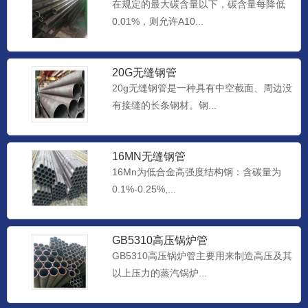
在规定的最大碳含量以下，碳含量每降低
0.01%，则允许A10...
20G无缝钢管
20g无缝钢管是一种具有中空截面、周边没
有接缝的长条钢材。钢...
16MN无缝钢管
16Mn为低合金高强度结构钢：含碳量为
0.1%-0.25%,...
GB5310高压锅炉管
GB5310高压锅炉管主要用来制造高压及其
以上压力的蒸汽锅炉...