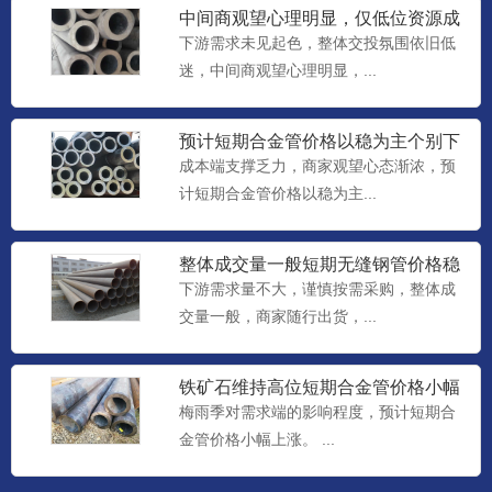
中间商观望心理明显，仅低位资源成
交尚可，预计短期合金管价格
下游需求未见起色，整体交投氛围依旧低
迷，中间商观望心理明显，...
预计短期合金管价格以稳为主个别下
调
成本端支撑乏力，商家观望心态渐浓，预
计短期合金管价格以稳为主...
整体成交量一般短期无缝钢管价格稳
中个调整理
下游需求量不大，谨慎按需采购，整体成
交量一般，商家随行出货，...
铁矿石维持高位短期合金管价格小幅
上涨
梅雨季对需求端的影响程度，预计短期合
金管价格小幅上涨。 ...